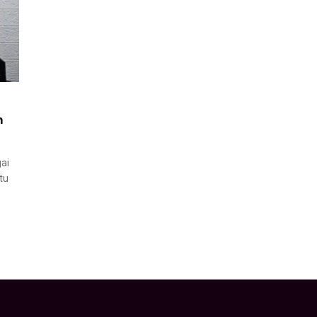
n
gai
tu