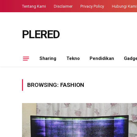
Tentang Kami
Disclaimer
Privacy Policy
Hubungi Kami
PLERED
Sharing
Tekno
Pendidikan
Gadge
BROWSING:
FASHION