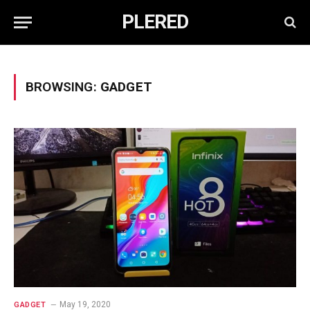
PLERED
BROWSING:
GADGET
May 19, 2020
GADGET